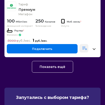
Тариф
Премиум
Мегафон
100
250
Каналов
Моб. связь
*
Домашний интернет
Телевидение
Услуги
Роутер
*
Включен
1
3000
Подключить
Показать ещё
Запутались с выбором тарифа?