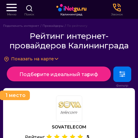
Меню
Поиск
Калининград
Звонок
Подключить интернет
Провайдеры
По рейтингу
Рейтинг интернет-
провайдеров Калининграда
Показать на карте
Подберите идеальный тариф
1 место
SOVATELECOM
5
Рейтинг