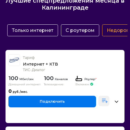
Лучшие спецпредложения месяца в
Калининграде
Только интернет
С роутером
Недорог
Тариф
Интернет + КТВ
ТИС-Диалог
100
100
Каналов
Роутер
*
Домашний интернет
Телевидение
Включен
0
Подключить