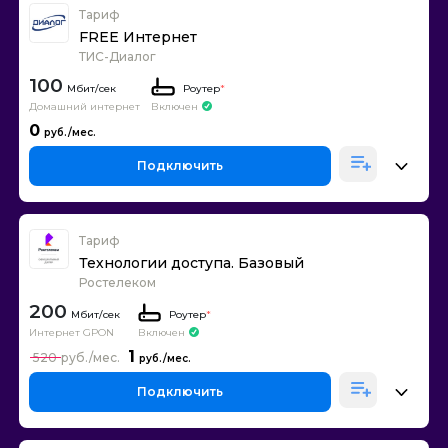
Тариф
FREE Интернет
ТИС-Диалог
100
Роутер
*
Домашний интернет
Включен
0
Подключить
Тариф
Технологии доступа. Базовый
Ростелеком
200
Роутер
*
Интернет GPON
Включен
1
520
Подключить