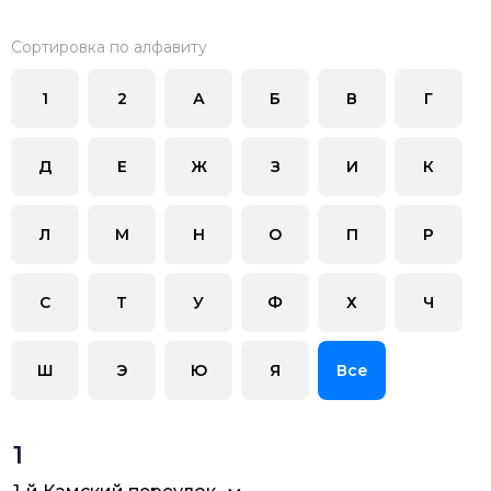
Сортировка по алфавиту
1
2
А
Б
В
Г
Д
Е
Ж
З
И
К
Л
М
Н
О
П
Р
С
Т
У
Ф
Х
Ч
Ш
Э
Ю
Я
Все
1