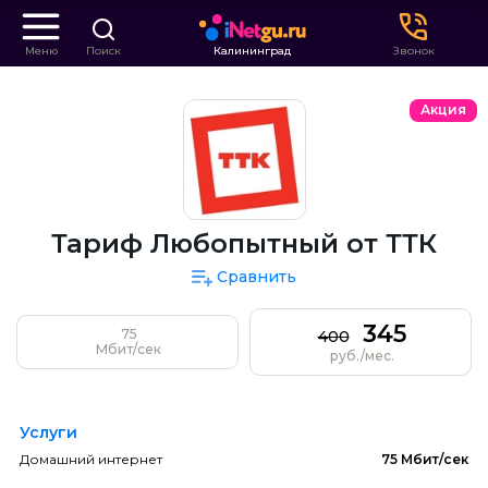
Меню
Поиск
Калининград
Звонок
Акция
Тариф Любопытный от ТТК
Сравнить
345
75
400
Мбит/сек
руб./мес.
Услуги
Домашний интернет
75 Мбит/сек