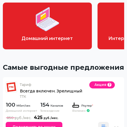
Домашний интернет
Интерн
Самые выгодные предложения
Тариф
Акция
Всегда включен. Зрелищный
ТТК
100
154
Каналов
Роутер
*
Домашний интернет
Телевидение
Включен
425
850
Подключить по акции