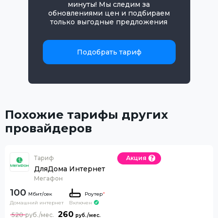
минуты! Мы следим за
обновлениями цен и подбираем
только выгодные предложения
Подобрать тариф
Похожие тарифы других
провайдеров
Тариф
Акция
ДляДома Интернет
Мегафон
100
Роутер
*
Домашний интернет
Включен
260
520