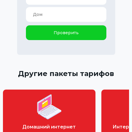
Проверить
Другие пакеты тарифов
Домашний интернет
Интерн