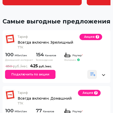
Самые выгодные предложения
Тариф
Акция
Всегда включен. Зрелищный
ТТК
100
154
Каналов
Роутер
*
Домашний интернет
Телевидение
Включен
425
850
Подключить по акции
Тариф
Акция
Всегда включен. Домашний
ТТК
100
77
Каналов
Роутер
*