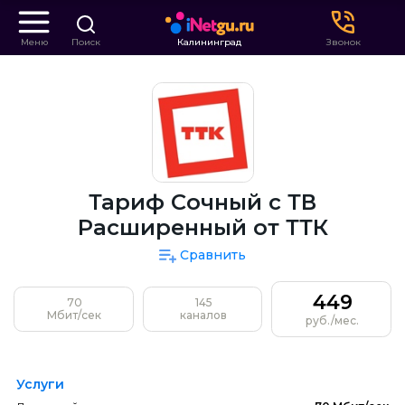
Меню
Поиск
Калининград
Звонок
Тариф Сочный с ТВ
Расширенный от ТТК
Сравнить
449
70
145
Мбит/сек
каналов
руб./мес.
Услуги